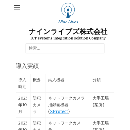
コ
ン
テ
ン
ツ
ナインライブズ株式会社
へ
ICT systems integration solution Company
ス
検
キ
索:
ッ
プ
導入実績
導入
概要
納入機器
分類
時期
2023
防犯
ネットワークカメラ
大手工場
年10
カメ
用録画機器
(某所)
月
ラ
(
XProtect
)
2023
防犯
ネットワークカメ
大手工場
年10
カメ
ラ、
(某所)