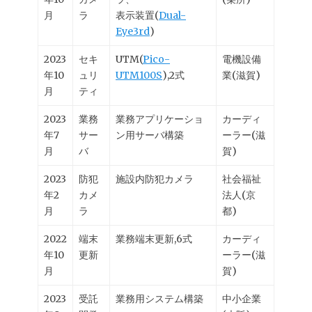
月
ラ
表示装置(
Dual-
Eye3rd
)
2023
セキ
UTM(
Pico-
電機設備
年10
ュリ
UTM100S
),2式
業(滋賀)
月
ティ
2023
業務
業務アプリケーショ
カーディ
年7
サー
ン用サーバ構築
ーラー(滋
月
バ
賀)
2023
防犯
施設内防犯カメラ
社会福祉
年2
カメ
法人(京
月
ラ
都)
2022
端末
業務端末更新,6式
カーディ
年10
更新
ーラー(滋
月
賀)
2023
受託
業務用システム構築
中小企業