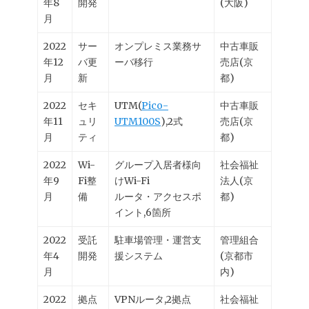
年8
開発
(大阪)
月
2022
サー
オンプレミス業務サ
中古車販
年12
バ更
ーバ移行
売店(京
月
新
都)
2022
セキ
UTM(
Pico-
中古車販
年11
ュリ
UTM100S
),2式
売店(京
月
ティ
都)
2022
Wi-
グループ入居者様向
社会福祉
年9
Fi整
けWi-Fi
法人(京
月
備
ルータ・アクセスポ
都)
イント,6箇所
2022
受託
駐車場管理・運営支
管理組合
年4
開発
援システム
(京都市
月
内)
2022
拠点
VPNルータ,2拠点
社会福祉