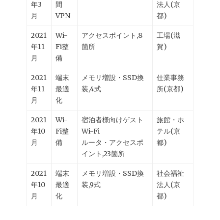
年3
間
法人(京
月
VPN
都)
2021
Wi-
アクセスポイント,8
工場(滋
年11
Fi整
箇所
賀)
月
備
2021
端末
メモリ増設・SSD換
仕業事務
年11
最適
装,4式
所(京都)
月
化
2021
Wi-
宿泊者様向けゲスト
旅館・ホ
年10
Fi整
Wi-Fi
テル(京
月
備
ルータ・アクセスポ
都)
イント,23箇所
2021
端末
メモリ増設・SSD換
社会福祉
年10
最適
装,9式
法人(京
月
化
都)